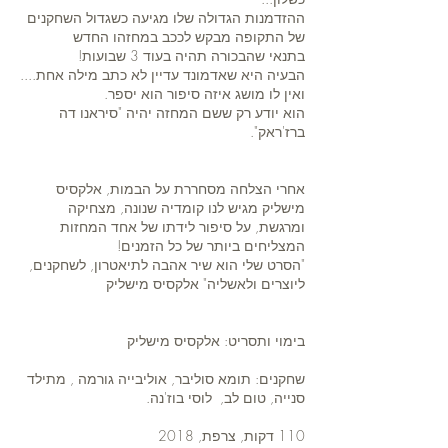
ההזדמנות הגדולה שלו מגיעה כשגדול השחקנים
של התקופה מבקש לככב במחזהו החדש
בתנאי שהבכורה תהיה בעוד 3 שבועות!
הבעיה היא שאדמונד עדיין לא כתב מילה אחת....
ואין לו מושג איזה סיפור הוא יספר.
הוא יודע רק ששם המחזה יהיה "סיראנו דה
ברז'ראק".
אחרי הצלחה מסחררת על הבמות, אלקסיס
מישליק מגיש לנו קומדיה שנונה, מצחיקה
ומרגשת, על סיפור לידתו של אחד המחזות
המצליחים ביותר של כל הזמנים!
"הסרט שלי הוא שיר אהבה לתיאטרון, לשחקנים,
ליוצרים ולאשליה" אלקסיס מישליק
בימוי ותסריט: אלקסיס מישליק
שחקנים: תומא סוליבר, אוליבייה גורמה , מתילד
סנייה, טום לב, לוסי בוז'נה.
110 דקות, צרפת, 2018