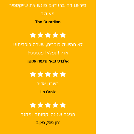
סיראנו דה ברז'ראק פוגש את שייקספיר
מאוהב
The Guardian
average rating is 5 out of 5
לא חמישה כוכבים, עשרה כוכבים!!!
אדיר! נפלא! פנטסטי!
אלברט גבאי, סינמה אקשן
average rating is 5 out of 5
כשרון אדיר
La Croix
average rating is 5 out of 5
חגיגה שנונה, קסומה ומהנה
רון פוגל, כאן ב'