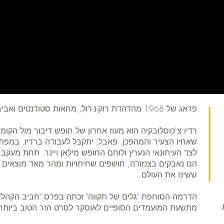
פראג של 1968 מהדהדת רוק-נ-רול, מחאות סטודנטים ואביב שמנסה להפציע.
רדיו צ'כוסלובקיה הוא מעוז אחרון של חופש דיבור מול הקו
שאחיו הצעיר והמהפכן, פאבל, יתקבל לעבודה ברדיו. במפתי
לצד העיתונאי הנערץ ולוחם החופש מילאן ויינר. תחת מעקב
הם נאבקים בצנזורה, חושפים שחיתויות ומהר מאד מוצאים
ששינו את העולם.
הדרמה הסוחפת "גלים של תקווה" זכתה בפרס "חביב הקהל" 
מתשעת המועמדים הסופיים לאוסקר לסרט הזר הטוב ביותר