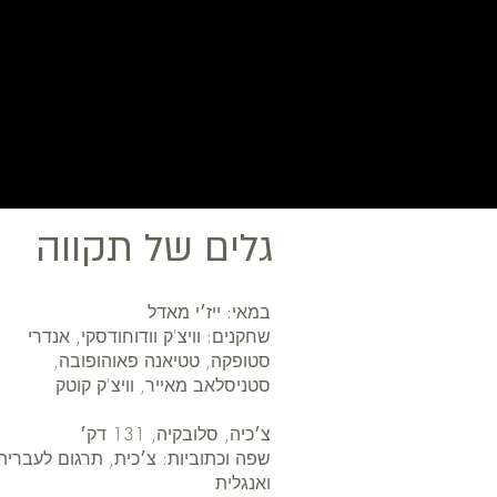
גלים של תקווה
במאי: ייז׳י מאדל
שחקנים: וויצ'ק וודוחודסקי, אנדרי
סטופקה, טטיאנה פאוהופובה,
סטניסלאב מאייר, וויצ'ק קוטק
צ׳כיה, סלובקיה, 131 דק׳
שפה וכתוביות: צ׳כית, תרגום לעברית
ואנגלית