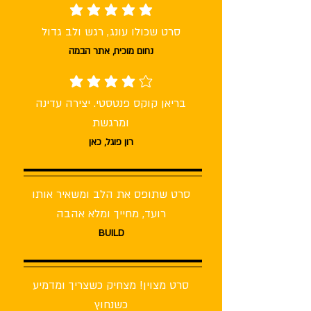
average rating is 5 out of 5
סרט שכולו עונג, רגש ולב גדול
נחום מוכיח, אתר הבמה
average rating is 4 out of 5
בריאן קוקס פנטסטי. יצירה עדינה
ומרגשת
רון פוגל, כאן
סרט שתופס את הלב ומשאיר אותו
רועד, מחייך ומלא אהבה
BUILD
סרט מצוין! מצחיק כשצריך ומדמיע
כשנחוץ