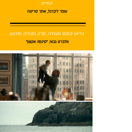
החיים
עופר ליברגל, אתר סריטה
בריאן קוקס מעולה, סרט מצחיק ומרגש
אלברט גבאי, ״סינמה אקשן״