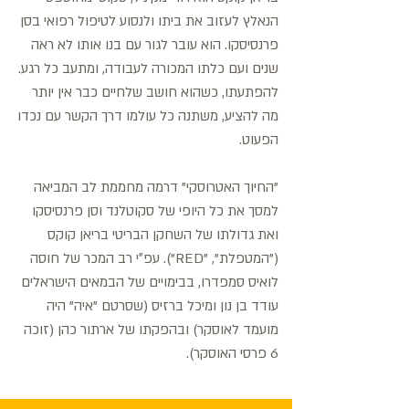
הנאלץ לעזוב את ביתו ולנסוע לטיפול רפואי בסן
פרנסיסקו. הוא עובר לגור עם בנו אותו לא ראה
שנים ועם כלתו המכורה לעבודה, ומתעב כל רגע.
להפתעתו, כשהוא חושב שלחיים כבר אין יותר
מה להציע, משתנה כל עולמו דרך הקשר עם נכדו
הפעוט.
"החיוך האטרוסקי" דרמה מחממת לב המביאה
למסך את כל היופי של סקוטלנד וסן פרנסיסקו
ואת גדולתו של השחקן הבריטי בריאן קוקס
("המטפלת", "RED"). עפ״י רב המכר של חוסה
לואיס סמפדרו, בבימויים של הבמאים הישראלים
עודד בן נון ומיכל ברזיס (שסרטם "איה" היה
מועמד לאוסקר) ובהפקתו של ארתור כהן (זוכה
6 פרסי האוסקר).