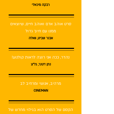
רבקה מיכאלי
סרט אוהב אדם ואוהב חיים, שיוצאים
ממנו עם חיוך גדול
אבנר שביט, וואלה
נהדר, ככה אני רוצה לראות קולנוע!
נתן דטנר, גל"צ
מרהיב, אנושי ומרחיב לב
CINEMAN
הקסם של הסרט הוא בגילוי מחדש של