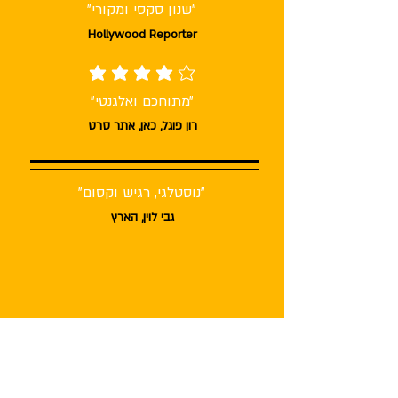
״שנון סקסי ומקורי״
Hollywood Reporter
average rating is 4 out of 5
״מתוחכם ואלגנטי״
רון פוגל, כאן, אתר סרט
"נוסטלגי, רגיש וקסום"
גבי לוין, הארץ