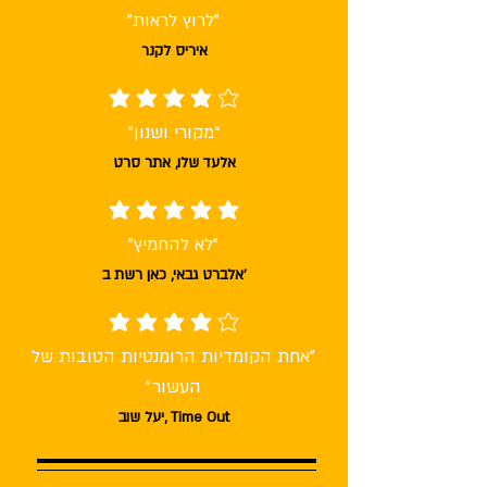
"לרוץ לראות"
איריס לקנר
average rating is 4 out of 5
“מקורי ושנון”
אלעד שלו, אתר סרט
average rating is 5 out of 5
"לא להחמיץ"
אלברט גבאי, כאן רשת ב'
average rating is 4 out of 5
״אחת הקומדיות הרומנטיות הטובות של
העשור״
יעל שוב, Time Out