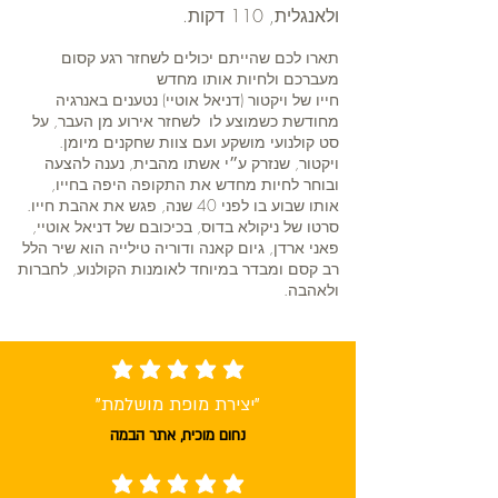
ולאנגלית, 110 דקות.
תארו לכם שהייתם יכולים לשחזר רגע קסום
מעברכם ולחיות אותו מחדש
חייו של ויקטור (דניאל אוטיי) נטענים באנרגיה
מחודשת כשמוצע לו לשחזר אירוע מן העבר, על
סט קולנועי מושקע ועם צוות שחקנים מיומן.
ויקטור, שנזרק ע״י אשתו מהבית, נענה להצעה
ובוחר לחיות מחדש את התקופה היפה בחייו,
אותו שבוע בו לפני 40 שנה, פגש את אהבת חייו.
סרטו של ניקולא בדוס, בכיכובם של דניאל אוטיי,
פאני ארדן, גיום קאנה ודוריה טילייה הוא שיר הלל
רב קסם ומבדר במיוחד לאומנות הקולנוע, לחברות
ולאהבה.
average rating is 5 out of 5
"יצירת מופת מושלמת"
נחום מוכיח, אתר הבמה
average rating is 5 out of 5