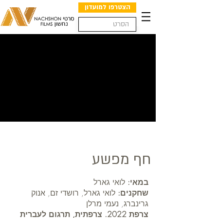
הצטרפו למועדון
חף מפשע
במאי:
לואי גארל
שחקנים:
לואי גארל, רושדי זם, אנוק
גרינברג, נעמי מרלן
צרפת 2022. צרפתית, תרגום לעברית