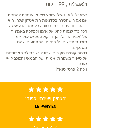
ולאנגלית , 99 דקות
כשאבל (לואי גארל) שומע שאימו עומדת להתחתן
עם אסיר שהכירה בסדנאות התיאטרון שלה, הוא
נבהל. יחד עם חברתו הטובה קלמנס, הוא יעשה
הכל כדי לנסות להגן על אימו ולפקפק באמינותו
של "אביו החורג". אך דווקא המפגש עמו יזמן
תובנות חדשות על החיים וההפתעות שהם
מספקים.
דרמה קומית מקורית, שנונה ושובת לב המבוססת
על סיפור משפחתי אמיתי של הבמאי והכוכב לואי
גארל.
זוכה 2 פרסי סזאר!
average rating is 5 out of 5
"מצחיק ויצירתי, פנינה"
LE PARISIEN
average rating is 5 out of 5