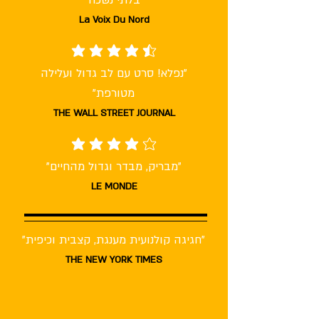
"בלתי נשכח"
La Voix Du Nord
average rating is 4.5 out of 5
"נפלא! סרט עם לב גדול ועלילה
מטורפת"
THE WALL STREET JOURNAL
average rating is 4 out of 5
"מבריק, מבדר וגדול מהחיים"
LE MONDE
"חגיגה קולנועית מענגת, קצבית וכיפית"
THE NEW YORK TIMES