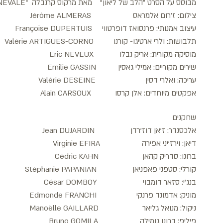
מבוסס על הסרט "הלב של ליאון" מאת מרקוס קרנבלה “Corazon de Léon” by Marcos CARNEVALE
צילום: ז'רום אלמראס Jérôme ALMERAS
עיצוב אמנותי: פרנסואז דופרטווי Françoise DUPERTUIS
תלבושות: ולרי ארטיגו- קורנו Valérie ARTIGUES-CORNO
מוסיקה מקורית: אריק נבלו Eric NEVEUX
שירים מקוריים: אמילי גאסין Emilie GASSIN
עריכה: ואלרי דסין Valérie DESEINE
אפקטים מיוחדים: אלן קרסו Alain CARSOUX
שחקנים
אלכסנדר: ז'אן דוז'רדן Jean DUJARDIN
דיאן: וירז'יני אפירה Virginie EFIRA
ברונו: סדריק קהאן Cédric KAHN
קורלי: סטפני פאפניאן Stéphanie PAPANIAN
בנג'י: סזאר דומבוי César DOMBOY
מוניק: אדמונד פרנקי Edmonde FRANCHI
ניקול: מנואל גליאר Manoëlle GAILLARD
פיליפ: ברונו גומילה Bruno GOMILA