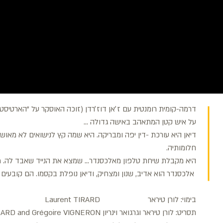
דרמה-קומית רומנטית עם ז׳אן דוז׳רדן (זוכה האוסקר על "הארטיסט") 
על איש קטן המתאהב באישה גדולה ...
דיאן היא עורכת -דין יפה ומבריקה. היא שמה קץ לנישואים לא מאו
חלומותיה.
היא מקבלת שיחת טלפון מאלכסנדר... שמצא את הנייד שאבד לה. מ
אלכסנדר הוא אדיב, שנון ומצחיק, ודיאן נופלת בקסמו. הם קובעים 
בימוי: לורן טיראר Laurent TIRARD
תסריט: לורן טיראר וגרגואר וינריון Laurent TIRARD and Grégoire VIGNERON