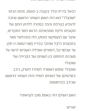
רפאל פדייה נולד בקובה ב-1860. תחת הכינוי
"שוקולד" הוא היה האמן השחור הראשון שזכה
להופיע בצרפת והפך במהרה ללהיט החם של
תקופתו וליקיר מונפארנס. הדואו חסר התקדים,
שיצר עם הקומיקאי פוטיט, היה פופולארי מאד
בתקופת ה"בֶּל אפּוֹק" בפריז (סוף המאה ה-19),
עד שכסף קל, הימורים ואפליה השפיעו לרעה על
מערכת היחסים בין השניים ועל הקריירה של
שוקולד.
שוקולד שימש השארה לטולוז לוטרק, כיכב
בסרטיהם של האחים לומייר והיה השחור הראשון
שכיכב בפרסומות.
האם העולם היה באמת מוכן לקראתו?
יוצרים