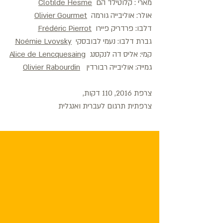
מארי : קלוטילד הם
Clotilde Hesme
אולר: אוליבייה גורמה
Olivier Gourmet
דלבו: פרדריק פיירו
Frédéric Pierrot
גברת דלבו: נעמי לבובסקי
Noémie Lvovsky
קמי: אליס דה לנקסנג
Alice de Lencquesaing
גמייה: אוליבייה רבורדין
Olivier Rabourdin
צרפת 2016, 110 דקות,
צרפתית תרגום לעברית ואנגלית