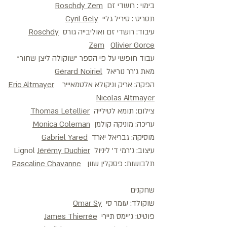
בימוי : רושדי זם
Roschdy Zem
תסריט : סיריל גליי
Cyril Gely
עיבוד: רושדי זם ואוליבייה גורס
Roschdy
Zem
Olivier Gorce
עבוד חופשי על פי הספר "שוקולה ליצן שחור"
מאת ג'רר נוריאל
Gérard Noiriel
הפקה: אריק וניקולא אלטמאיייר
Eric Altmayer
Nicolas Altmayer
צילום: תומא לטילייה
Thomas Letellier
עריכה: מוניקה קולמן
Monica Coleman
מוסיקה: גבריאל יארד
Gabriel Yared
עיצוב: ג'רמי ד' ליניול Lignol
Jérémy Duchier
תלבושות: פסקלין שוון
Pascaline Chavanne
שחקנים
שוקולד: עומר סי
Omar Sy
פוטיט: ג'יימס תיירי
James Thierrée