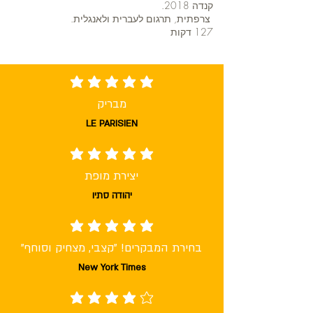
קנדה 2018.
צרפתית, תרגום לעברית ולאנגלית.
127 דקות
average rating is 5 out of 5
מבריק
LE PARISIEN
average rating is 5 out of 5
יצירת מופת
יהודה סתיו
average rating is 5 out of 5
בחירת המבקרים! "קצבי, מצחיק וסוחף"
New York Times
average rating is 4 out of 5