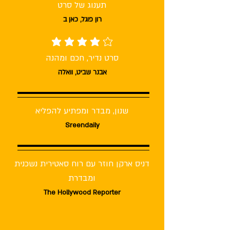
תענוג של סרט
רון פוגל, כאן ב
average rating is 4 out of 5
סרט נדיר, חכם ומהנה
אבנר שביט, וואלה
שנון, מבדר ומפתיע להפליא
Sreendaily
דניס ארקן חוזר עם רוח סאטירית נשכנית
ומבדרת
The Hollywood Reporter