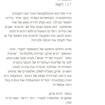
127 דקות
פייר-פול הוא אינטלקטואל צעיר עם דוקטורט
בפילוסופיה, המתפרנס כשליח. בוקר אחד, בדרכו
למסור חבילה, הוא נקלע לזירת פשע של שוד
שהסתבך. הוא מוצא עצמו מול שני הרוגים, שקים
של מיליוני דולרים המוטלים ללא דורש ודילמה:
האם לעזוב את המקום? להזעיק את השוטרים? או
אולי לקחת את הכסף ולברוח?
סרטו החדש והמענג של המאסטר הקנדי, זוכה
האוסקר, דניס ארקן ("שיחות מלוכלכות", "שיחות
נפש", "אהבה ושרידי אנוש") מציע מבט שנון ונוגע
ללב על שליטתו הבלעדית של הכסף בחברה
המודרנית, שהלכה ואיבדה את ערכיה לאורך
השנים. ארקן מצליח לשלב אלמנטים של מותחן
עם דרמה חברתית ושפע של הומור, והתוצאה היא
חוויה קולנועית ייחודית המתגמלת את צופיה בכל
רמה אפשרית.
במאי: דניס ארקן
שחקנים: אלכסנדר לאנדרי, רמי ז'יראר, מאריפייה
מורן