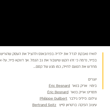
לואיז נאבקת לגדל את ילדיה בפרובאנס ולהציל את העסק שהוריש 
בפייר, נדמה כי זהו הקש שישבור את גב הגמל. אך דווקא פייר, על-א
מחדש את הטעם לחייה, כמו מגע של קסם...
יוצרים
בימוי: אריק בנאר
Éric Besnard
תסריט: אריק בנאר
Éric Besnard
צילום: פיליפ גילבר
Philippe Guilbert
עיצוב הפקה: ברטראן סייץ
Bertrand Seitz