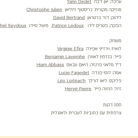
עריכה: יאן דבה
Yann Dedet
מוזיקה מקורית: כריסטוף ז'וליאן
Christophe Julien
ליהוק: דוד ברטראן
David Bertrand
הפקה: פטריס לידו
Patrice Ledoux
, מישל סיידו
chel Seydoux
משחק
לואיז: וירז'יני אפירה
Virginie Efira
פייר: בנז'מין לאוורן
Benjamin Lavernhe
ד"ר מלאני פרנזה: היאם עבאס
Hiam Abbass
אמה: לוסי פגדה
Lucie Fagedet
פליקס: ליאו לורלך
Léo Lorléac'h
ז'ול: הרווה פייר
Hervé Pierre
100 דקות
צרפתית עם כתוביות לעברית ולאנגלית