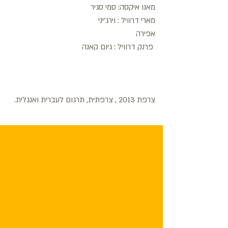
מאנו איקסה: סמי סגיר
מארי דרוויל : וירג'יני
אפירה
פרנק דרוויל : גיום קאנה
צרפת 2013 , צרפתית, תרגום לעברית ואנגלית.